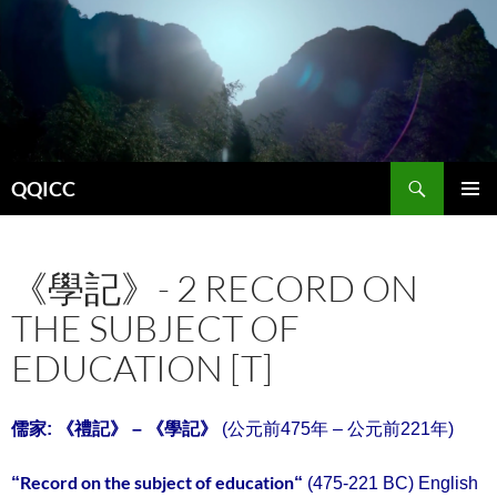
Search
QQICC
SKIP
PRIMAR
TO
MENU
CONTENT
《學記》- 2 RECORD ON
THE SUBJECT OF
EDUCATION [T]
學記
儒家: 《禮記》 – 《
》
(公元前475年 – 公元前221年)
Record on the subject of education
“
“
(475-221 BC)
English