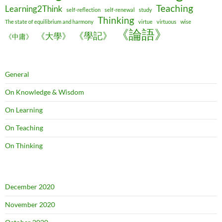
Teaching
Learning2Think
self-reflection
self-renewal
study
Thinking
The state of equilibrium and harmony
virtue
virtuous
wise
《論語》
《學記》
《大學》
《中庸》
General
On Knowledge & Wisdom
On Learning
On Teaching
On Thinking
December 2020
November 2020