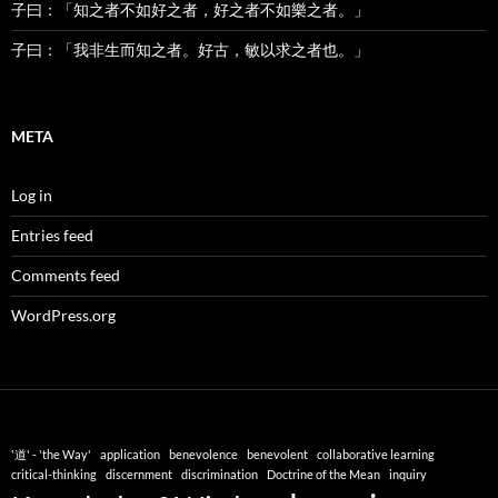
子曰：「知之者不如好之者，好之者不如樂之者。」
子曰：「我非生而知之者。好古，敏以求之者也。」
META
Log in
Entries feed
Comments feed
WordPress.org
'道' - 'the Way'
application
benevolence
benevolent
collaborative learning
critical-thinking
discernment
discrimination
Doctrine of the Mean
inquiry