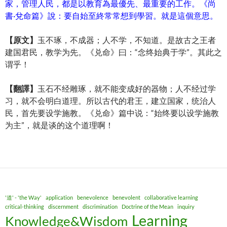
家，管理人民，都是以教育為最優先、最重要的工作。《尚
書·兌命篇》說：要自始至終常常想到學習。就是這個意思。
【原文】
玉不琢，不成器；人不学，不知道。是故古之王者
建国君民，教学为先。《兑命》曰：“念终始典于学”。其此之
谓乎！
【
翻譯
】
玉石不经雕琢，就不能变成好的器物；人不经过学
习，就不会明白道理。所以古代的君王，建立国家，统治人
民，首先要设学施教。《兑命》篇中说：“始终要以设学施教
为主”，就是谈的这个道理啊！
'道' - 'the Way'
application
benevolence
benevolent
collaborative learning
critical-thinking
discernment
discrimination
Doctrine of the Mean
inquiry
Learning
Knowledge&Wisdom