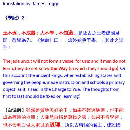
translation by James Legge
《學記》2
:
道
玉不琢，不成器；人不學，不知
。
是故古之王者建國君
民，教學為先。《兌命》曰：「念終始典于學。」其此之謂
乎！
The jade uncut will not form a vessel for use; and if men do not
learn, they do not know
the Way
(in which they should go).
On
this account the ancient kings, when establishing states and
governing the people, made instruction and schools a primary
object; as it is said in the Charge to Yue, ‘The thoughts from
first to last should be fixed on learning.’
【白话解】
雖然是質地美好的玉，如果不經過琢磨，也不能
成為有用的器皿；人雖然自稱是萬物之靈，如果不肯學習，
道理
也不會明白做人處世的
。
所以古時候的君主，建設國