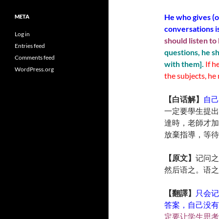
He who gives (o
META
conversations is
Log in
should listen to 
Entries feed
questions, he s
Comments feed
with them].
If h
WordPress.org
the subjects, he
【白话解】
自己
一定要學生提出
達時，老師才加
放棄指導，等待
【原文】
记问之
然后语之。语之
【
翻譯
】
只会记
答案，自己没有
定要让学生思考