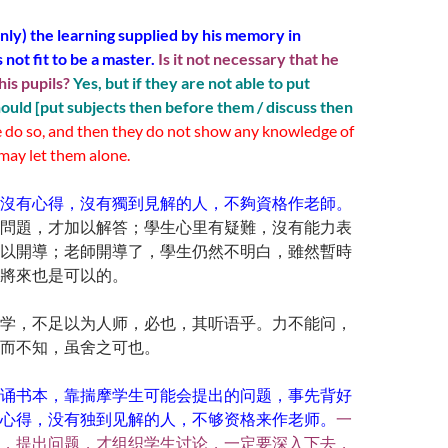
nly) the learning supplied by his memory in
 not fit to be a master.
Is it not necessary that he
his pupils?
Yes, but if they are not able to put
hould [put subjects then before them / discuss then
e do so, and then they do not show any knowledge of
 may let them alone.
沒有心得，沒有獨到見解的人，不夠資格作老師。
問題，才加以解答；學生心里有疑難，沒有能力表
以開導；老師開導了，學生仍然不明白，雖然暫時
將來也是可以的。
学，不足以为人师，必也，其听语乎。力不能问，
而不知，虽舍之可也。
诵书本，靠揣摩学生可能会提出的问题，事先背好
心得，没有独到见解的人，不够资格来作老师。
一
，提出问题，才组织学生讨论，一定要深入下去，