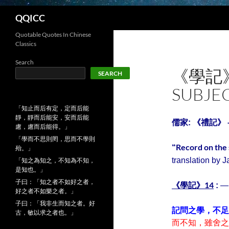
Search
QQICC
Quotable Quotes In Chinese
Classics
Search
《學記》-
SEARCH
SUBJEC
「知止而后有定，定而后能
靜，靜而后能安，安而后能
儒家: 《禮記》 
慮，慮而后能得。」
「學而不思則罔，思而不學則
Record on the 
“
殆。」
translation by
「知之為知之，不知為不知，
是知也。」
子曰：「知之者不如好之者，
《學記》14
:
— 
好之者不如樂之者。」
子曰：「我非生而知之者。好
記問之學，不足
古，敏以求之者也。」
而不知，雖舍之