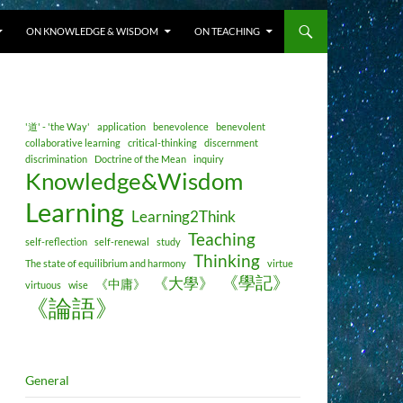
ON KNOWLEDGE & WISDOM
ON TEACHING
'道' - 'the Way'
application
benevolence
benevolent
collaborative learning
critical-thinking
discernment
discrimination
Doctrine of the Mean
inquiry
Knowledge&Wisdom
Learning
Learning2Think
Teaching
self-reflection
self-renewal
study
Thinking
The state of equilibrium and harmony
virtue
《學記》
《大學》
《中庸》
virtuous
wise
《論語》
General