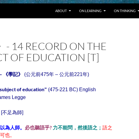
SKIP TO CONTENT
ABOUT
ON LEARNING
ON THINKING
 14 RECORD ON THE
T OF EDUCATION [T]
學記
– 《
》
(公元前475年 – 公元前221年)
subject of education
“
(475-221 BC)
English
 James Legge
[
不足為師]
以為人師。
必也聽語乎?
力不能問，然後
語之
；
語之
可也。