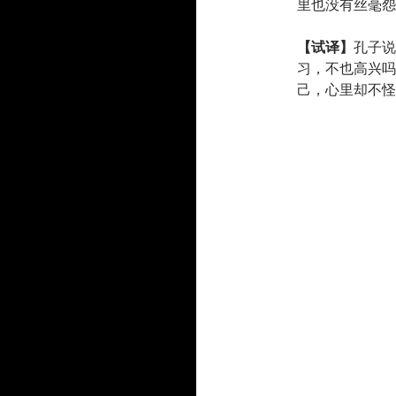
里也没有丝毫怨
【试译】
孔子说
习，不也高兴吗
己，心里却不怪