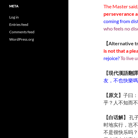
The Master said,
META
perseverance a
Log in
coming from dis
Entries feed
who feels no di
Comments feed
WordPress.org
【Alternative t
is not that a pl
rejoice?
To live 
【現代漢語翻譯
友，不也快樂嗎
【原文】
子曰：
乎？人不知而不
【白话解】
孔
时地实行，岂不
不是很快乐吗？