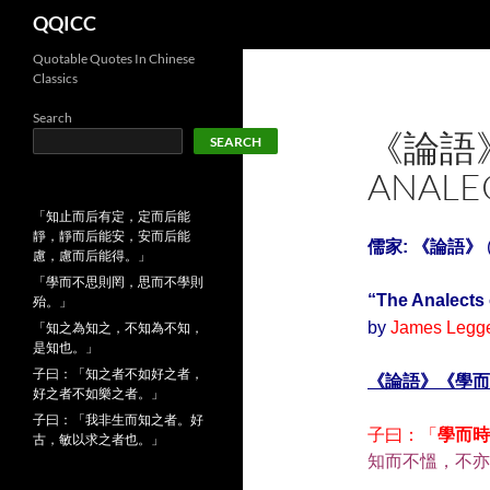
Search
QQICC
Quotable Quotes In Chinese
Classics
Search
《論語》
SEARCH
ANALEC
「知止而后有定，定而后能
靜，靜而后能安，安而后能
儒家: 《
論語
》
慮，慮而后能得。」
「學而不思則罔，思而不學則
“
The Analects
殆。」
by
James Legg
「知之為知之，不知為不知，
是知也。」
子曰：「知之者不如好之者，
《
論語
》《學而
好之者不如樂之者。」
子曰：「我非生而知之者。好
子曰：「
學而時
古，敏以求之者也。」
知而不慍，不亦