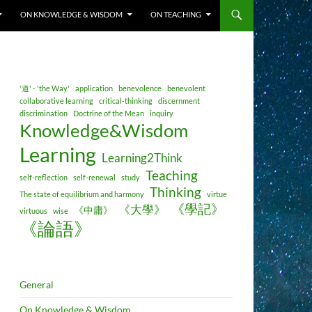
ON KNOWLEDGE & WISDOM
ON TEACHING
'道' - 'the Way'
application
benevolence
benevolent
collaborative learning
critical-thinking
discernment
discrimination
Doctrine of the Mean
inquiry
Knowledge&Wisdom
Learning
Learning2Think
Teaching
self-reflection
self-renewal
study
Thinking
The state of equilibrium and harmony
virtue
《學記》
《大學》
《中庸》
virtuous
wise
《論語》
General
On Knowledge & Wisdom