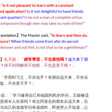
 “
Is it not pleasant to learn with a constant
nd application?
Is it not delightful to have friends
tant quarters?
Is he not a man of complete virtue,
scomposure though men may take no note of him?”
ranslation】
The Master said,
“
To learn and then do,
easure?
When friends come from afar do we not
unknown and not fret, is not that to be a gentleman?”
】
孔子說：「
經常學習，不也喜悅嗎？
遠方來了朋
？
得不到理解而不怨恨，不也是君子嗎？」
「学而时习之，不亦说乎？有朋自远方来，不亦乐
愠，不亦君子乎？」
子说：「学习修养自己和福国利民的学问，又能够适
是很令人欣喜吗？有志同道合的朋友从远方来，岂
当自己的道德学问有成就时，即使旁人不知道，心